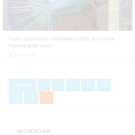
Types de poisson combattant 2020: quel est le
meilleur pour vous?
7 Août 2020
Previous
1
…
10
11
12
13
14
15
RECHERCHER