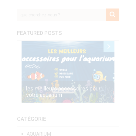
FEATURED POSTS
les meilleurs accessoires pour
Commen
votre aquarium
du nouv
CATÉGORIE
AQUARIUM