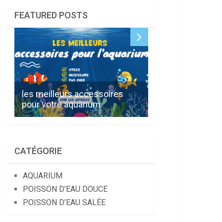
FEATURED POSTS
Comment préveni
les meilleurs accessoires
« syndrome du 
pour votre aquarium
réservoir » ?
CATÉGORIE
AQUARIUM
POISSON D’EAU DOUCE
POISSON D’EAU SALÉE