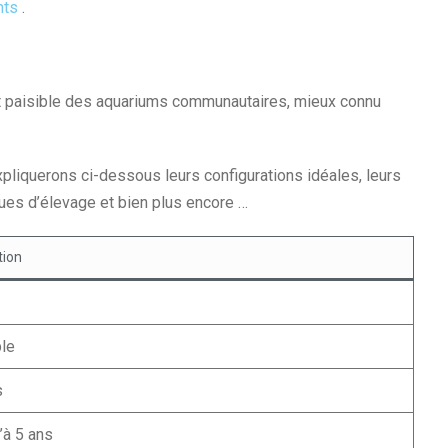
nts
.
t paisible des aquariums communautaires, mieux connu
xpliquerons ci-dessous leurs configurations idéales, leurs
ues d’élevage et bien plus encore …
tion
ble
s
’à 5 ans