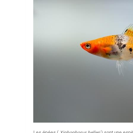
Les épées (
Xiphophorus helleri
) sont une esp