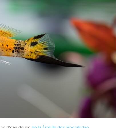
èce d’eau douce
de la famille des Poeciliidae
.