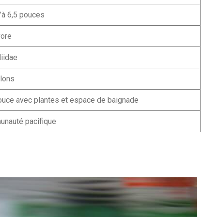
’à 6,5 pouces
ore
liidae
llons
ouce avec plantes et espace de baignade
nauté pacifique